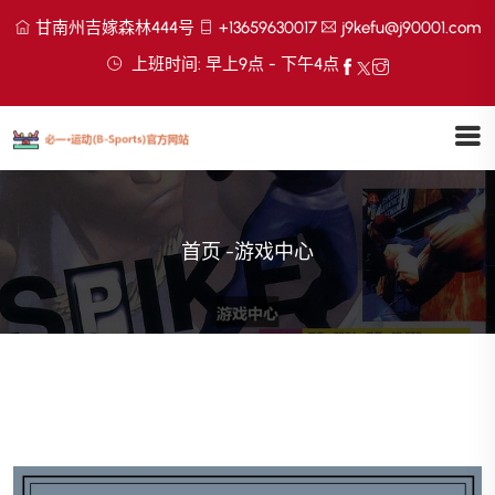
甘南州吉嫁森林444号
+13659630017
j9kefu@j90001.com
上班时间: 早上9点 - 下午4点
首页
-
游戏中心