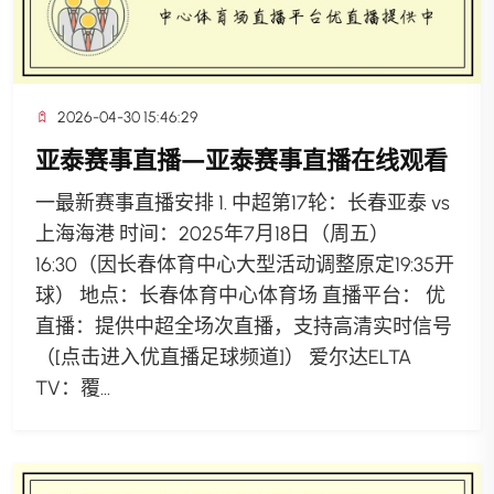
2026-04-30 15:46:29
亚泰赛事直播—亚泰赛事直播在线观看
一最新赛事直播安排 1. 中超第17轮：长春亚泰 vs
上海海港 时间：2025年7月18日（周五）
16:30（因长春体育中心大型活动调整原定19:35开
球） 地点：长春体育中心体育场 直播平台： 优
直播：提供中超全场次直播，支持高清实时信号
（[点击进入优直播足球频道]） 爱尔达ELTA
TV：覆...