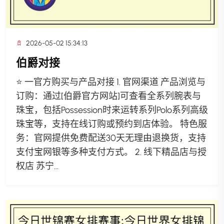
2026-05-02 15:34:13
伯爵对接
⭐ 一官方购买与产品对接 1. 官网渠道 产品浏览与
订购：通过[伯爵官方网站]可查看全系列腕表与
珠宝，包括Possession时来运转系列Polo系列高级
珠宝等，支持在线订购或预约到店体验。 特色服
务：官网提供免费配送30天无理由退换货，支持
支付宝网银等多种支付方式。 2. 线下精品店与授
权店 苏宁...