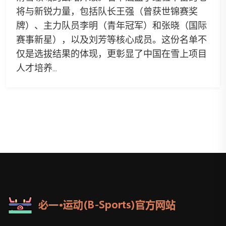
将与新锐力量，包括队长王强（曾获世锦赛奖
牌）、主力队员李明（青年冠军）和张晓（国际
赛事新星），以及刘芳等核心成员。这份名单不
仅是选拔结果的体现，更彰显了中国在雪上项目
人才培养...